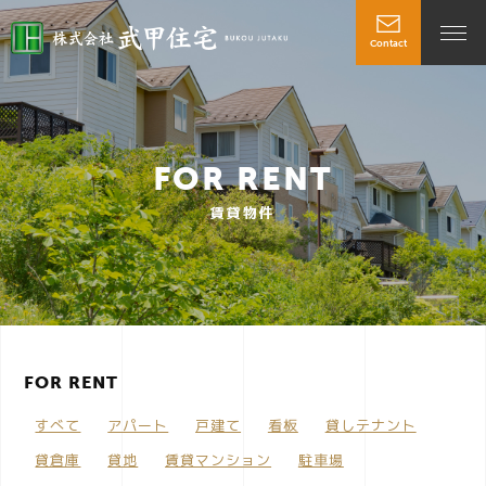
Contact
t
o
FOR RENT
g
賃貸物件
g
l
FOR RENT
e
すべて
アパート
戸建て
看板
貸しテナント
n
貸倉庫
貸地
賃貸マンション
駐車場