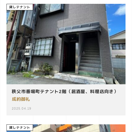
o
貸しテナント
n
秩父市番場町テナント2階（居酒屋、料理店向き）
成約御礼
2025.04.19
貸しテナント