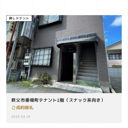
a
貸しテナント
v
i
g
a
t
秩父市番場町テナント1階（スナック系向き）
ご成約御礼
i
2025.04.19