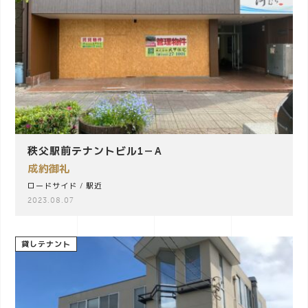
秩父駅前テナントビル1－A
成約御礼
ロードサイド
/
駅近
2023.08.07
貸しテナント