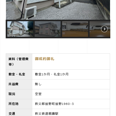
o
n
御成約御礼
賃料（管理費
等）
敷金・礼金
敷金1か月・礼金1か月
共益費
無し
現況
空室
所在地
秩父郡皆野町皆野1960-3
交通
秩父鉄道親鼻駅