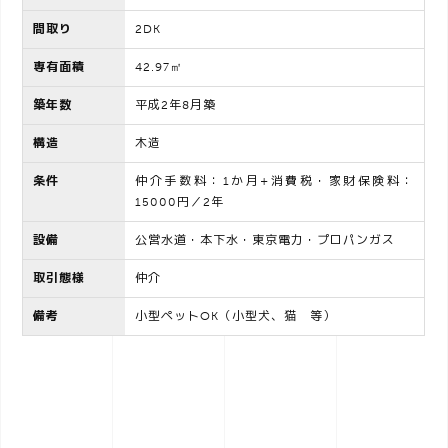
間取り
2DK
専有面積
42.97㎡
築年数
平成2年8月築
構造
木造
条件
仲介手数料：1か月+消費税・家財保険料：
15000円／2年
設備
公営水道・本下水・東京電力・プロパンガス
取引態様
仲介
備考
小型ペットOK（小型犬、猫 等）