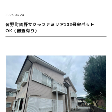
a
2023.03.24
v
皆野町皆野サクラファミリア102号室ペット
OK（審査有り）
i
g
a
t
i