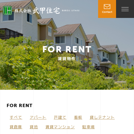
Contact
t
o
FOR RENT
g
賃貸物件
g
l
FOR RENT
e
すべて
アパート
戸建て
看板
貸しテナント
n
貸倉庫
貸地
賃貸マンション
駐車場