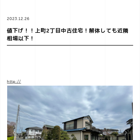
a
2023.12.26
v
値下げ！！上町2丁目中古住宅！解体しても近隣
相場以下！
i
g
http://
a
t
i