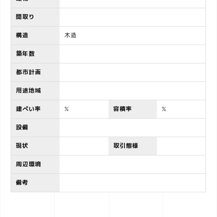
間取り
構造
木造
築年数
都市計画
用途地域
建ぺい率
%
容積率
%
設備
現状
取引態様
周辺環境
備考