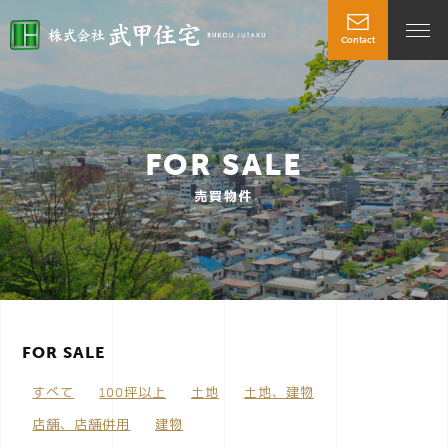
Contact
t
o
FOR SALE
g
売買物件
g
l
FOR SALE
e
すべて
100坪以上
土地
土地、建物
n
店舗、店舗併用
建物