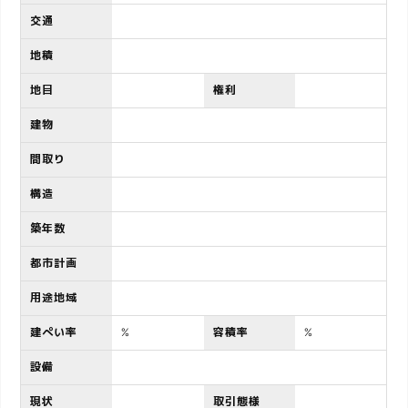
o
交通
地積
n
地目
権利
建物
間取り
構造
築年数
都市計画
用途地域
建ぺい率
%
容積率
%
設備
現状
取引態様