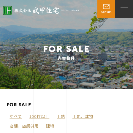
Contact
t
o
FOR SALE
g
売買物件
g
l
FOR SALE
e
すべて
100坪以上
土地
土地、建物
n
店舗、店舗併用
建物