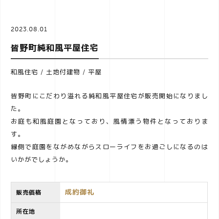
a
2023.08.01
v
皆野町純和風平屋住宅
和風住宅
/
土地付建物
/
平屋
i
皆野町にこだわり溢れる純和風平屋住宅が販売開始になりまし
g
た。
お庭も和風庭園となっており、風情漂う物件となっておりま
a
す。
縁側で庭園をながめながらスローライフをお過ごしになるのは
いかがでしょうか。
t
i
成約御礼
販売価格
所在地