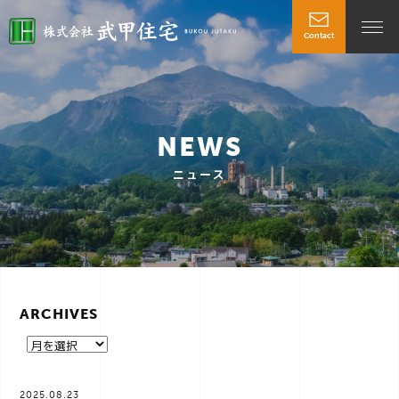
Contact
t
o
NEWS
g
ニュース
g
l
ARCHIVES
e
n
2025.08.23