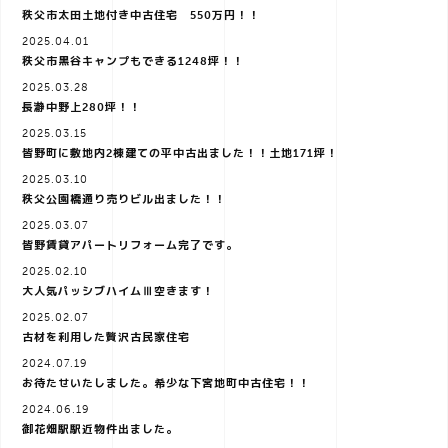
秩父市太田土地付き中古住宅 550万円！！
a
2025.04.01
秩父市黒谷キャンプもできる1248坪！！
2025.03.28
v
長瀞中野上280坪！！
2025.03.15
i
皆野町に敷地内2棟建ての平中古出ました！！土地171坪！
2025.03.10
秩父公園橋通り売りビル出ました！！
g
2025.03.07
皆野賃貸アパートリフォーム完了です。
a
2025.02.10
大人気パッシブハイムⅢ空きます！
2025.02.07
t
古材を利用した贅沢古民家住宅
2024.07.19
お待たせいたしました。希少な下宮地町中古住宅！！
i
2024.06.19
御花畑駅駅近物件出ました。